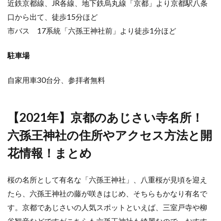
近鉄京都線、JR各線、地下鉄烏丸線「京都」より京都駅八条
口から出て、徒歩15分ほど
市バス 17系統「六孫王神社前」より徒歩1分ほど
駐車場
自家用車30台分、参拝者無料
【2021年】京都のあじさい寺名所！
六孫王神社の住所やアクセス方法と開
花情報！まとめ
桜の名所として有名な「六孫王神社」、八重桜が見頃を迎え
たら、六孫王神社の藤が咲きはじめ、そちらもかなり有名で
す。京都であじさいの人気スポットといえば、三室戸寺や柳
谷観音などですがこちらも六孫王神社も綺麗なので、おすす