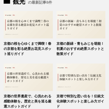
観光
の最新記事8件
京都の桜を心ゆくまで満喫！春
京都の新緑・青もみじを堪能！
の京都を彩る絶景お花見スポッ
初夏のおすすめ絶景スポットと
ト巡りガイド
散策ガイド
京都の世界遺産で、心洗われる
京都で特別な思い出を！伝統文
感動体験を。歴史と美を巡る厳
化体験スポットと楽しみ方ガイ
選スポットガイド
ド