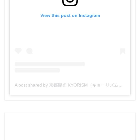
View this post on Instagram
A post shared by 京都観光 KYORISM（キョーリズム）【公式】 (@kyorism)