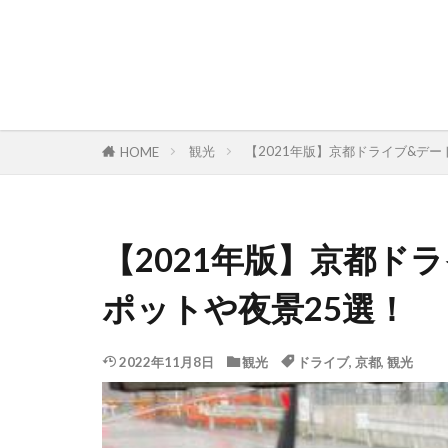
観光
【2021年版】京都ドライブ&デ
HOME
【2021年版】京都ド
ポットや夜景25選！
2022年11月8日
観光
ドライブ
,
京都
,
観光