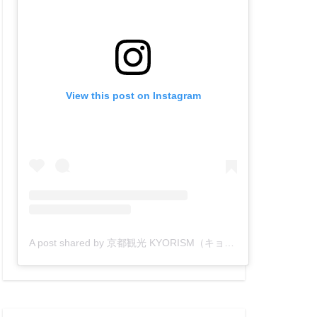
View this post on Instagram
A post shared by 京都観光 KYORISM（キョーリズム）【公式】 (@kyorism)