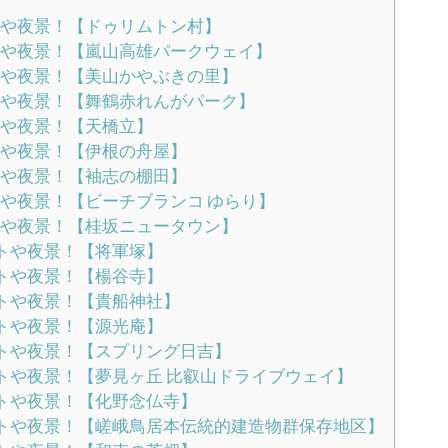
トや夜景！【ドゥリムトン村】
トや夜景！【嵐山高雄パークウェイ】
トや夜景！【美山かやぶきの里】
トや夜景！【舞鶴赤れんがパーク】
トや夜景！【天橋立】
トや夜景！【伊根の舟屋】
トや夜景！【袖志の棚田】
や夜景！【ビーチブランコ ゆらり】
トや夜景！【桂坂ニュータウン】
トや夜景！【将軍塚】
トや夜景！【楊谷寺】
トや夜景！【貴船神社】
トや夜景！【源光庵】
トや夜景！【スプリング日吉】
トや夜景！【夢見ヶ丘 比叡山ドライブウェイ】
トや夜景！【化野念仏寺】
トや夜景！【嵯峨鳥居本伝統的建造物群保存地区】