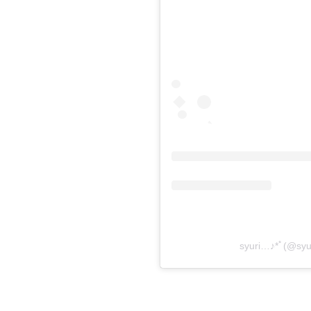
syuri…♪*ﾟ(@