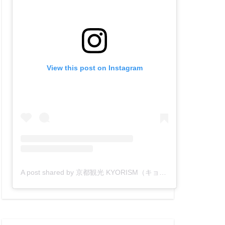
View this post on Instagram
A post shared by 京都観光 KYORISM（キョーリズム）【公式】 (@kyorism)