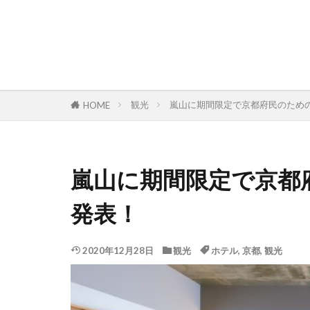
観光
嵐山に期間限定で京都府民のため
HOME
嵐山に期間限定で京都
発表！
2020年12月28日
観光
ホテル
,
京都
,
観光