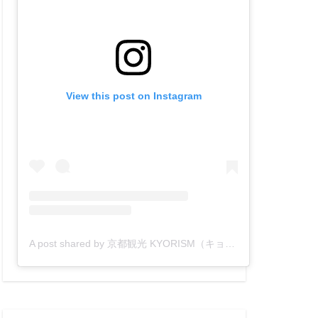
View this post on Instagram
A post shared by 京都観光 KYORISM（キョーリズム）【公式】 (@kyorism)