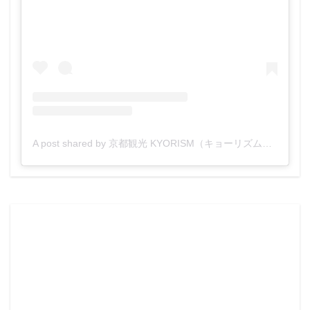
A post shared by 京都観光 KYORISM（キョーリズム）【公式】 (@kyorism)