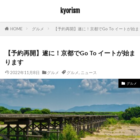
kyorism
HOME
グルメ
【予約再開】遂に！京都でGo To イートが始
【予約再開】遂に！京都でGo To イートが始ま
ります
2022年11月8日
グルメ
グルメ
,
ニュース
グルメ