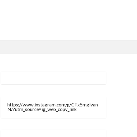
https://www.instagram.com/p/CTx5mglvan
N/?utm_source=ig_web_copy_link