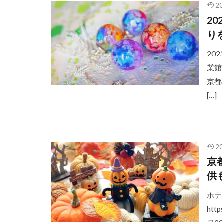
2
2
り
20
業館
京都
[…]
2
京
供
ホテ
htt