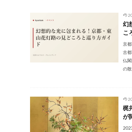
2
幻
こ
京都
古都
仏閣
の散
2
梶
が
20