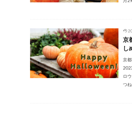
月2
2
京
し
京都
20
ロウ
つね