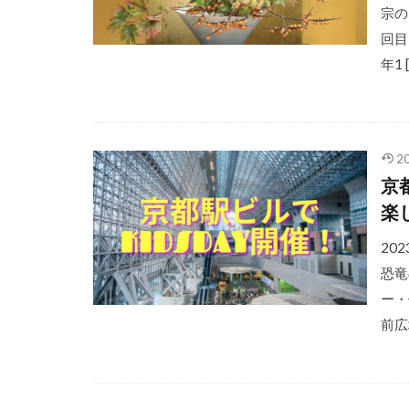
宗の
回目
年1 
2
京
楽
20
恐竜
ー・
前広