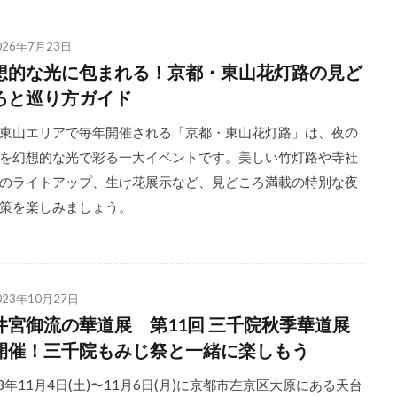
026年7月23日
想的な光に包まれる！京都・東山花灯路の見ど
ろと巡り方ガイド
東山エリアで毎年開催される「京都・東山花灯路」は、夜の
を幻想的な光で彩る一大イベントです。美しい竹灯路や寺社
のライトアップ、生け花展示など、見どころ満載の特別な夜
策を楽しみましょう。
023年10月27日
井宮御流の華道展 第11回 三千院秋季華道展
開催！三千院もみじ祭と一緒に楽しもう
23年11月4日(土)〜11月6日(月)に京都市左京区大原にある天台