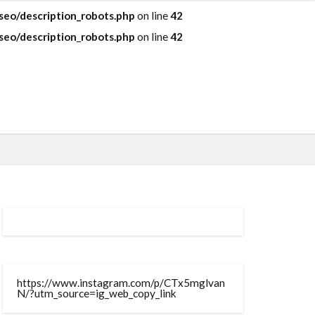
eo/description_robots.php
on line
42
eo/description_robots.php
on line
42
https://www.instagram.com/p/CTx5mglvan
N/?utm_source=ig_web_copy_link